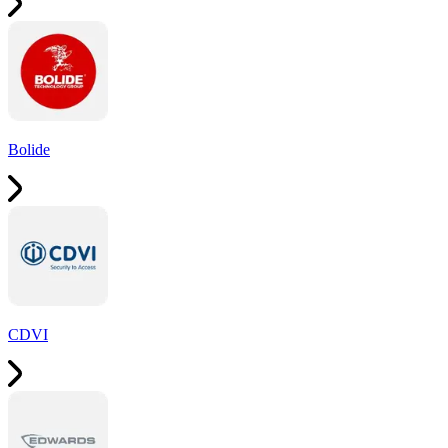
Bolide
CDVI